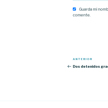
Guarda mi nombr
comente.
Navegación
Entrada
ANTERIOR
de
anterior:
Dos detenidos grac
entradas