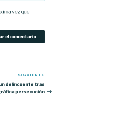
óxima vez que
SIGUIENTE
Siguiente
entrada
 un delincuente tras
ráfica persecución