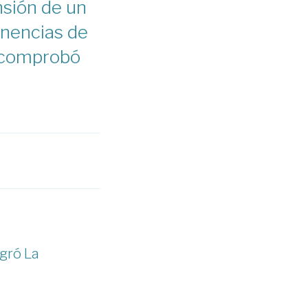
nsión de un
enencias de
se comprobó
ogró La