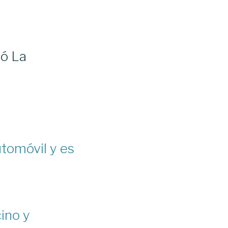
ró La
tomóvil y es
cino y