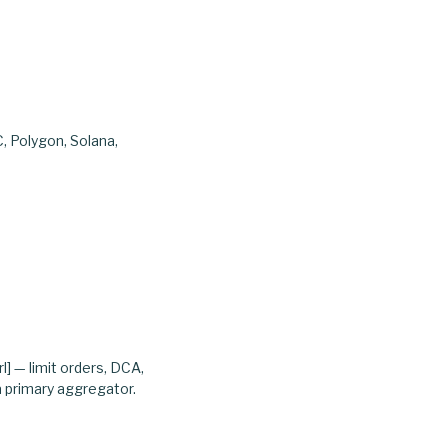
, Polygon, Solana,
] — limit orders, DCA,
a primary aggregator.