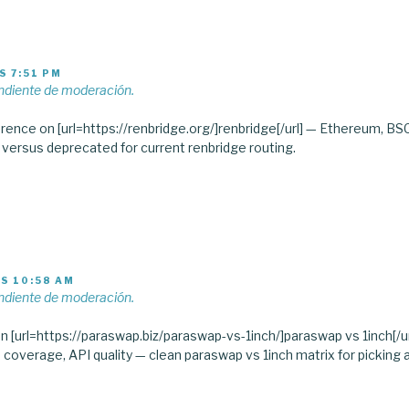
S 7:51 PM
ndiente de moderación.
rence on [url=https://renbridge.org/]renbridge[/url] — Ethereum, BSC
 versus deprecated for current renbridge routing.
AS 10:58 AM
ndiente de moderación.
 [url=https://paraswap.biz/paraswap-vs-1inch/]paraswap vs 1inch[/url
coverage, API quality — clean paraswap vs 1inch matrix for picking 