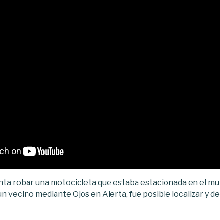
nta robar una motocicleta que estaba estacionada en el mun
un vecino mediante Ojos en Alerta, fue posible localizar y de