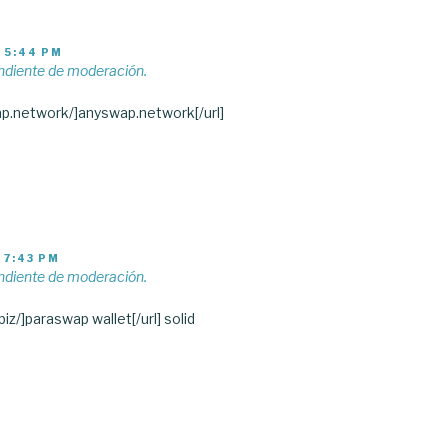
S 5:44 PM
ndiente de moderación.
wap.network/]anyswap.network[/url]
 7:43 PM
ndiente de moderación.
iz/]paraswap wallet[/url] solid