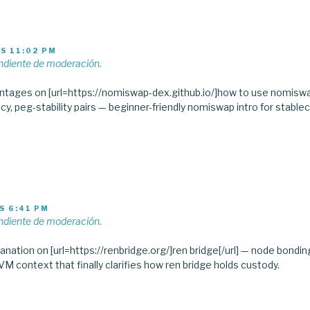
AS 11:02 PM
ndiente de moderación.
tages on [url=https://nomiswap-dex.github.io/]how to use nomiswap
ncy, peg-stability pairs — beginner-friendly nomiswap intro for stablec
S 6:41 PM
ndiente de moderación.
tion on [url=https://renbridge.org/]ren bridge[/url] — node bonding
VM context that finally clarifies how ren bridge holds custody.