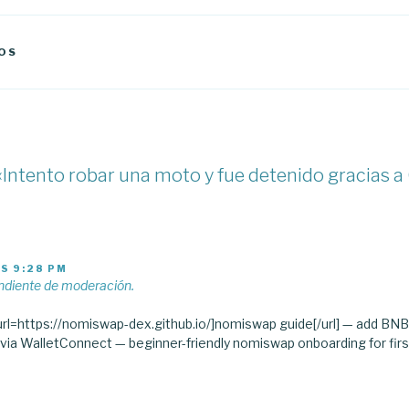
OS
«Intento robar una moto y fue detenido gracias a 
AS 9:28 PM
ndiente de moderación.
url=https://nomiswap-dex.github.io/]nomiswap guide[/url] — add BNB
via WalletConnect — beginner-friendly nomiswap onboarding for fir