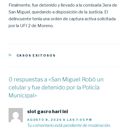
Finalmente, fue detenido y llevado a la comisaría 3era de
San Miguel, quedando a disposición de la Justicia. El
delincuente tenía una orden de captura activa solicitada
por la UFI 2 de Moreno.
CATEGORÍAS
CASOS EXITOSOS
0 respuestas a «San Miguel: Robó un
celular y fue detenido por la Policía
Municipal»
slot gacro hari ini
AGOSTO 8, 2026 A LAS 7:05 PM
Tu comentario está pendiente de moderación.