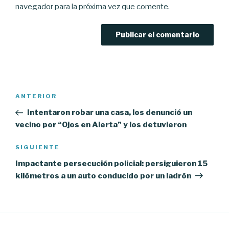
navegador para la próxima vez que comente.
Navegación
Entrada
ANTERIOR
de
anterior:
Intentaron robar una casa, los denunció un
entradas
vecino por “Ojos en Alerta” y los detuvieron
Siguiente
SIGUIENTE
entrada
Impactante persecución policial: persiguieron 15
kilómetros a un auto conducido por un ladrón