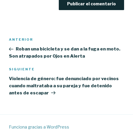
Navegación
Entrada
ANTERIOR
de
anterior:
Roban una bicicleta y se dan a la fuga en moto.
entradas
Son atrapados por Ojos en Alerta
Siguiente
SIGUIENTE
entrada
Violencia de género: fue denunciado por vecinos
cuando maltrataba a su pareja y fue detenido
antes de escapar
Funciona gracias a WordPress