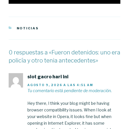
CATEGORÍAS
NOTICIAS
0 respuestas a «Fueron detenidos: uno era
policía y otro tenia antecedentes»
slot gacro hari ini
AGOSTO 9, 2026 A LAS 4:51 AM
Tu comentario está pendiente de moderación.
Hey there, I think your blog might be having
browser compatibility issues. When I look at
your website in Opera, it looks fine but when
opening in Internet Explorer, it has some