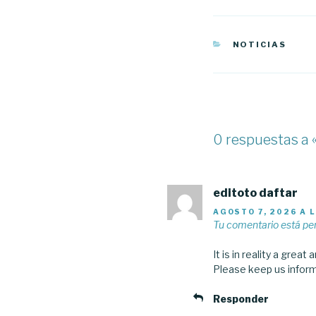
CATEGORÍAS
NOTICIAS
0 respuestas a 
editoto daftar
AGOSTO 7, 2026 A 
Tu comentario está pe
It is in reality a grea
Please keep us informe
Responder