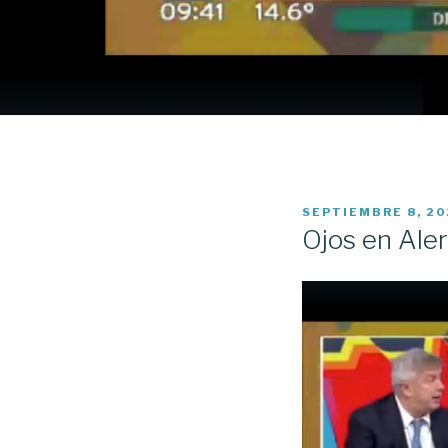
PUBLICADO
SEPTIEMBRE 8, 20
EL
Ojos en Ale