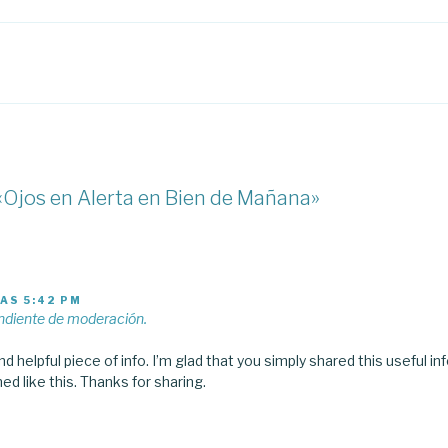
«Ojos en Alerta en Bien de Mañana»
LAS 5:42 PM
ndiente de moderación.
t and helpful piece of info. I’m glad that you simply shared this useful i
d like this. Thanks for sharing.