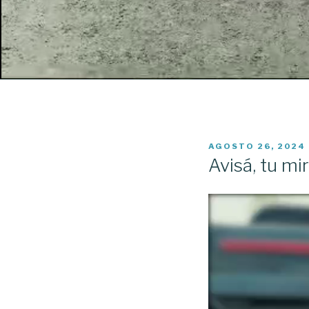
PUBLICADO
AGOSTO 26, 2024
EL
Avisá, tu m